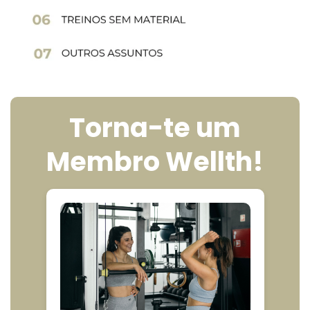
Torna-te um
Membro Wellth!